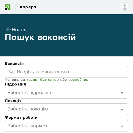
Назад
Пошук вакансій
Вакансія
Наприклад
касир
,
бухгалтер
або
розробник
Підрозділ
Виберіть підрозділ
Локація
Виберіть локацію
Формат роботи
Виберіть формат