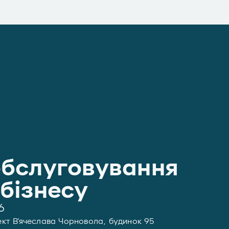
обслуговування
обізнесу
6
пект В'ячеслава Чорновола, будинок 95