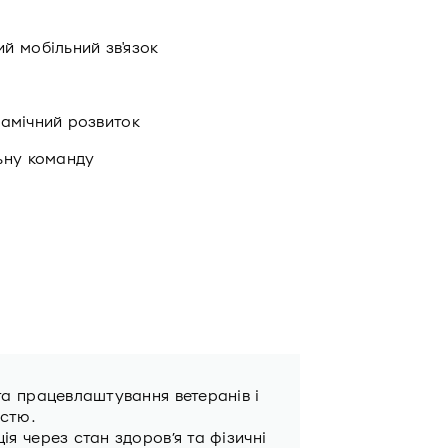
й мобільний зв'язок
инамічний розвиток
ьну команду
та працевлаштування ветеранів i
істю.
я через стан здоров’я та фізичні