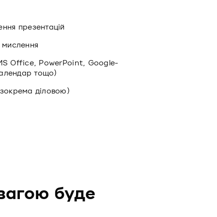
ення презентацій
е мислення
S Office, PowerPoint, Google-
 календар тощо)
(зокрема діловою)
вагою буде