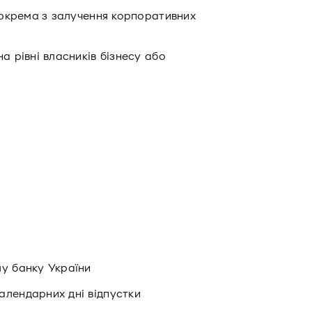
 зокрема з залучення корпоративних
а рівні власників бізнесу або
му банку України
алендарних дні відпустки