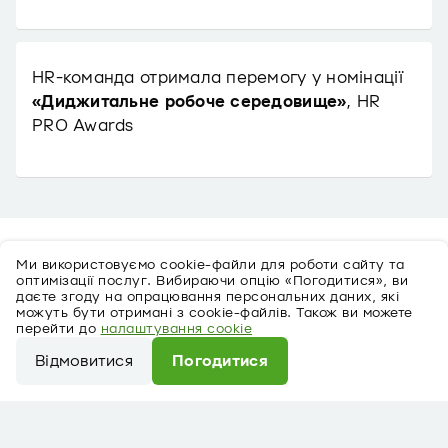
HR-команда отримала перемогу у номінації
«Диджитальне робоче середовище»
, HR
PRO Awards
Ми використовуємо cookie-файли для роботи сайту та
Відео
оптимізації послуг. Вибираючи опцію «Погодитися», ви
даєте згоду на опрацювання персональних даних, які
можуть бути отримані з cookie-файлів. Також ви можете
перейти до
налаштування cookie
Відмовитися
Погодитися
Ми використовуємо cookie-файли для роботи сайту
та оптимізації послуг. Вибираючи опцію
«Погодитися», ви даєте згоду на опрацювання