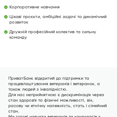
Корпоративне навчання
Цікаві проєкти, амбіційні задачі та динамічний
розвиток
Дружній професійний колектив та сильну
команду
ПриватБанк відкритий до підтримки та
працевлаштування ветеранів i ветеранок, а
також людей з інвалідністю.
Для нас неприйнятною є дискримінація через
стан здоров’я та фізичні можливості, вік,
расову чи етнічну належність, стать і сімейний
стан.
Ми готові навчати ветеранів та кандидатів з