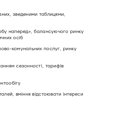
аних, зведеними таблицями,
добу наперед», балансуючого ринку
ичних осіб
лово-комунальних послуг, ринку
анням сезонності, тарифів
нтообігу
талей, вміння відстоювати інтереси