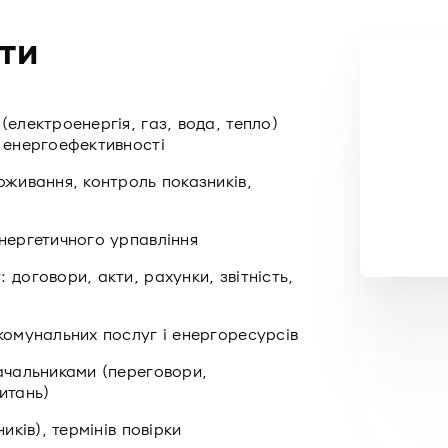
ти
(електроенергія, газ, вода, тепло)
я енергоефективності
оживання, контроль показників,
нергетичного урпавління
 договори, акти, рахунки, звітність,
комунальних послуг і енергоресурсів
тачальниками (переговори,
итань)
иків), термінів повірки