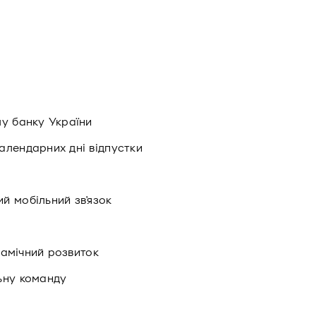
му банку України
алендарних дні відпустки
й мобільний зв'язок
инамічний розвиток
ьну команду