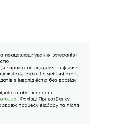
та працевлаштування ветеранів i
істю.
я через стан здоров’я та фізичні
алежність, стать і сімейний стан.
датів з інвалідністю без досвіду
лідністю або ветерана,
bank.ua
. Фахівці ПриватБанку
родовж процесу відбору та після