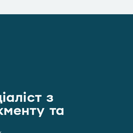
іаліст з
менту та