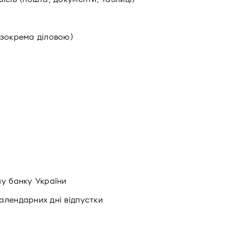
(зокрема діловою)
му банку України
алендарних дні відпустки