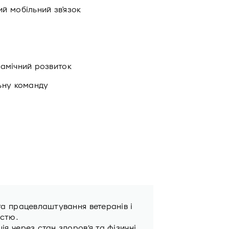
й мобільний зв'язок
инамічний розвиток
ьну команду
та працевлаштування ветеранів i
істю.
я через стан здоров’я та фізичні