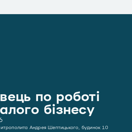
вець по роботі
алого бізнесу
6
я Митрополита Андрея Шептицького, будинок 10