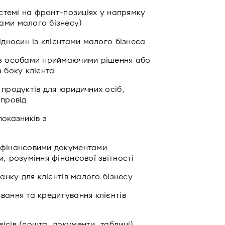
истемі на фронт-позиціях у напрямку
ами малого бізнесу)
ідносин із клієнтами малого бізнеса
 з особами приймаючими рішення або
 боку клієнта
 продуктів для юридичних осіб,
упровід
показників з
и фінансовими документами
, розуміння фінансової звітності
банку для клієнтів малого бізнесу
вання та кредитування клієнтів
ісів (пошта, документи, таблиці)