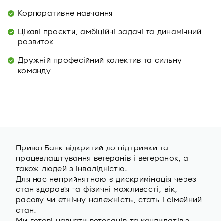
Корпоративне навчання
Цікаві проєкти, амбіційні задачі та динамічний
розвиток
Дружній професійний колектив та сильну
команду
ПриватБанк відкритий до підтримки та
працевлаштування ветеранів i ветеранок, а
також людей з інвалідністю.
Для нас неприйнятною є дискримінація через
стан здоров’я та фізичні можливості, вік,
расову чи етнічну належність, стать і сімейний
стан.
Ми готові навчати ветеранів та кандидатів з