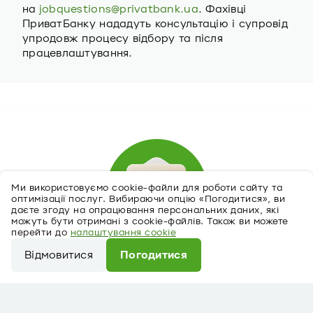
на
jobquestions@privatbank.ua
. Фахівці
ПриватБанку нададуть консультацію і супровід
упродовж процесу відбору та після
працевлаштування.
Ми використовуємо cookie-файли для роботи сайту та
оптимізації послуг. Вибираючи опцію «Погодитися», ви
даєте згоду на опрацювання персональних даних, які
можуть бути отримані з cookie-файлів. Також ви можете
перейти до
налаштування cookie
Відмовитися
Погодитися
Відгукнутися на вакансію
Ми використовуємо cookie-файли для роботи сайту
та оптимізації послуг. Вибираючи опцію
«Погодитися», ви даєте згоду на опрацювання