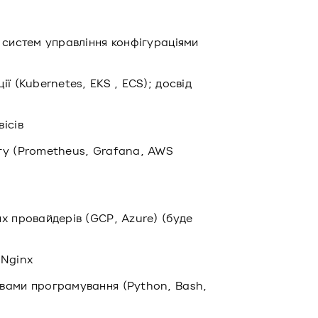
 систем управління конфігураціями
ї (Kubernetes, EKS , ECS); досвід
ісів
гу (Prometheus, Grafana, AWS
х провайдерів (GCP, Azure) (буде
 Nginx
вами програмування (Python, Bash,