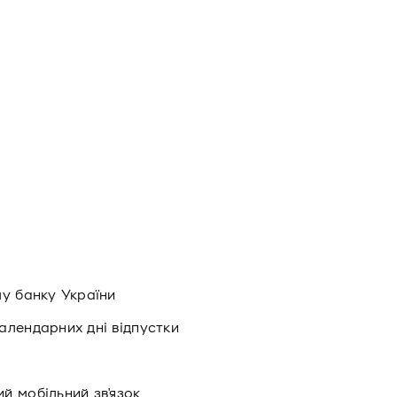
му банку України
алендарних дні відпустки
й мобільний зв'язок