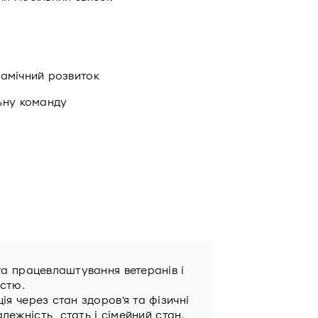
инамічний розвиток
ьну команду
та працевлаштування ветеранів i
істю.
я через стан здоров’я та фізичні
алежність, стать і сімейний стан.