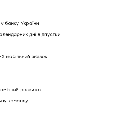
му банку України
алендарних дні відпустки
й мобільний зв'язок
инамічний розвиток
ьну команду