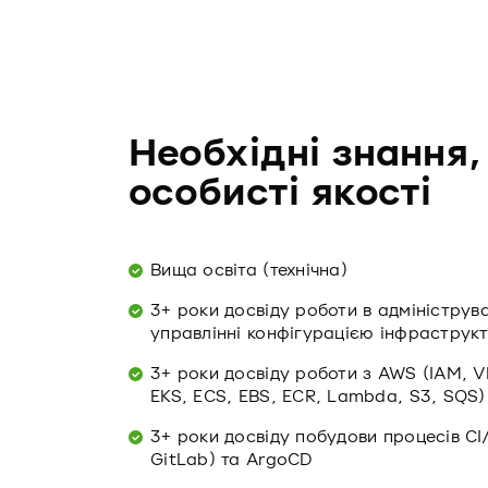
Необхідні знання,
особисті якості
Вища освіта (технічна)
3+ роки досвіду роботи в адмініструв
управлінні конфігурацією інфраструк
3+ роки досвіду роботи з AWS (IAM, V
EKS, ECS, EBS, ECR, Lambda, S3, SQS)
3+ роки досвіду побудови процесів CI
GitLab) та ArgoCD