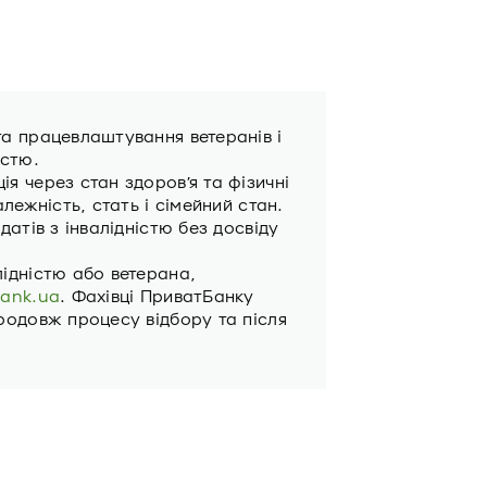
та працевлаштування ветеранів i
істю.
я через стан здоров’я та фізичні
алежність, стать і сімейний стан.
датів з інвалідністю без досвіду
лідністю або ветерана,
bank.ua
. Фахівці ПриватБанку
родовж процесу відбору та після