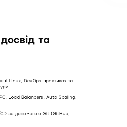
 досвід та
анні Linux, DevOps-практиках та
тури
PC, Load Balancers, Auto Scaling,
/CD за допомогою Git (GitHub,