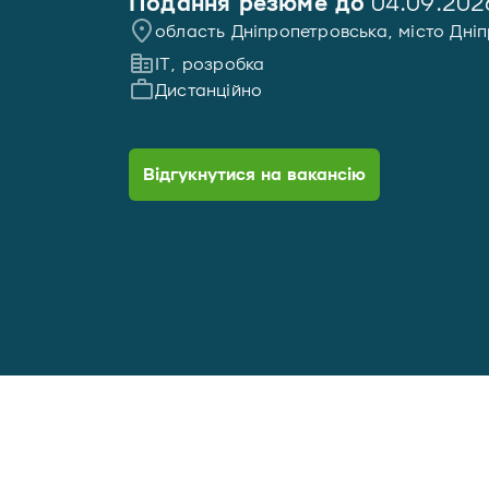
Подання резюме до
04.09.202
область Дніпропетровська, місто Дні
IT, розробка
Дистанційно
Відгукнутися на вакансію