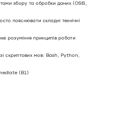
тами збору та обробки даних (OSIS,
росто пояснювати складні технічні
оке розуміння принципів роботи
і скриптових мов: Bash, Python,
mediate (B1)