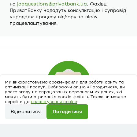
на
jobquestions@privatbank.ua
. Фахівці
ПриватБанку нададуть консультацію і супровід
упродовж процесу відбору та після
працевлаштування.
Ми використовуємо cookie-файли для роботи сайту та
оптимізації послуг. Вибираючи опцію «Погодитися», ви
даєте згоду на опрацювання персональних даних, які
можуть бути отримані з cookie-файлів. Також ви можете
перейти до
налаштування cookie
Відмовитися
Погодитися
Відгукнутися на вакансію
Ми використовуємо cookie-файли для роботи сайту
та оптимізації послуг. Вибираючи опцію
«Погодитися», ви даєте згоду на опрацювання