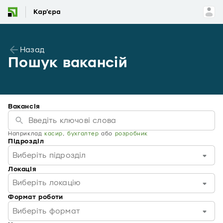
Назад
Пошук вакансій
Вакансія
Наприклад
касир
,
бухгалтер
або
розробник
Підрозділ
Виберіть підрозділ
Локація
Виберіть локацію
Формат роботи
Виберіть формат