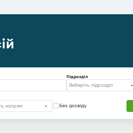
ій
Підрозділ
Виберіть підрозділ
Без досвіду
ть напрям