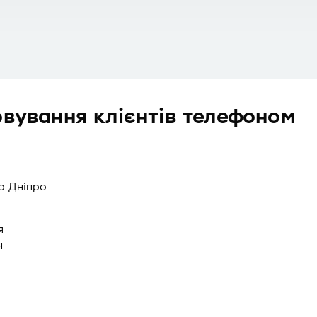
овування клієнтів телефоном
о Дніпро
я
н