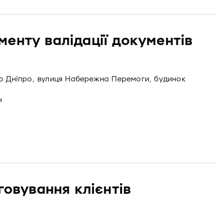
енту валідації документів
то Дніпро, вулиця Набережна Перемоги, будинок
н
говування клієнтів