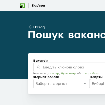
Назад
Пошук ваканс
Вакансія
Наприклад
касир
,
бухгалтер
або
розробник
Формат роботи
Напрям
Виберіть формат
Вибері