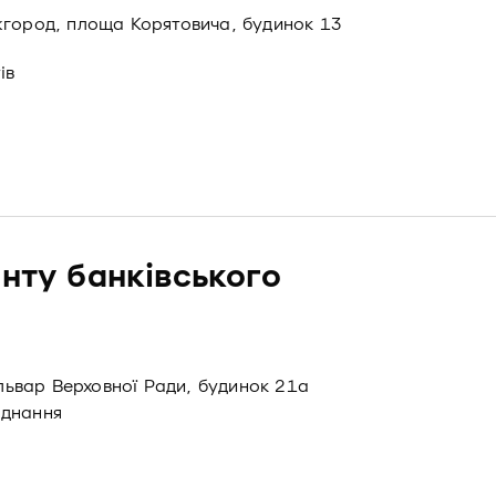
жгород, площа Корятовича, будинок 13
ів
онту банківського
ульвар Верховної Ради, будинок 21а
аднання