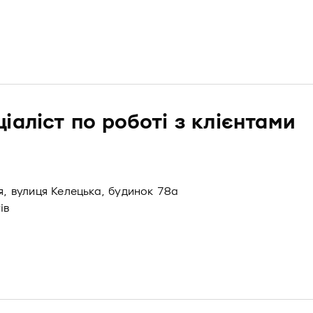
іаліст по роботі з клієнтами
я, вулиця Келецька, будинок 78а
ів