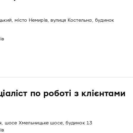
цький, місто Немирів, вулиця Костельна, будинок
ів
іаліст по роботі з клієнтами
ця, шосе Хмельницьке шосе, будинок 13
ів