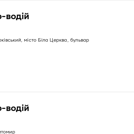
-водій
ківський, місто Біла Церква, бульвар
-водій
итомир