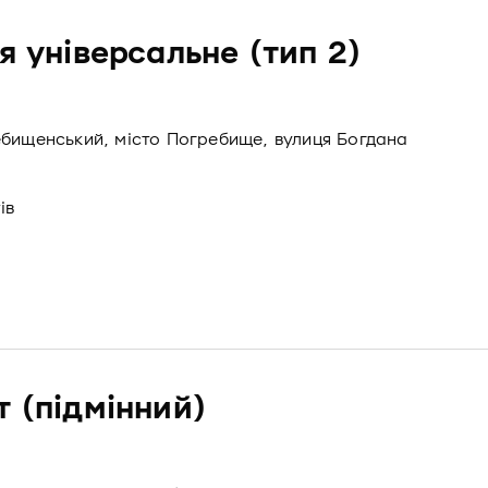
я універсальне (тип 2)
ебищенський, місто Погребище, вулиця Богдана
ів
т (підмінний)