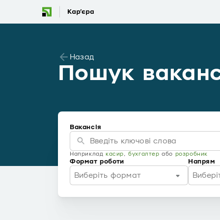
Назад
Пошук ваканс
Вакансія
Наприклад
касир
,
бухгалтер
або
розробник
Формат роботи
Напрям
Виберіть формат
Вибері