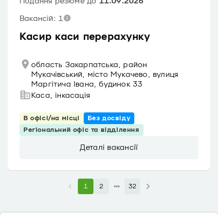
Подання резюме до
11.09.2026
Вакансій: 1
Касир каси перерахунку
область Закарпатська, район
Мукачівський, місто Мукачево, вулиця
Маргітича Івана, будинок 33
Каса, інкасація
В офісі/на місці
Без досвіду
Регіональний офіс та відділення
Деталі вакансії
1
2
32