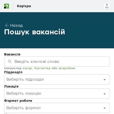
Назад
Пошук вакансій
Вакансія
Наприклад
касир
,
бухгалтер
або
розробник
Підрозділ
Виберіть підрозділ
Локація
Виберіть локацію
Формат роботи
Виберіть формат