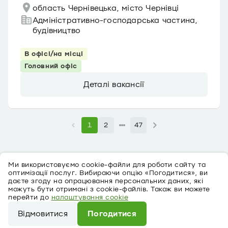
область Чернівецька, місто Чернівці
Адміністративно-господарська частина,
будівництво
В офісі/на місці
Головний офіс
Деталі вакансії
1
2
47
Ми використовуємо cookie-файли для роботи сайту та
оптимізації послуг. Вибираючи опцію «Погодитися», ви
даєте згоду на опрацювання персональних даних, які
можуть бути отримані з cookie-файлів. Також ви можете
перейти до
налаштування cookie
Про персональні дані
Відмовитися
Погодитися
©
2026
ПриватБанк Ліцензія № 22 від 05.10.2011