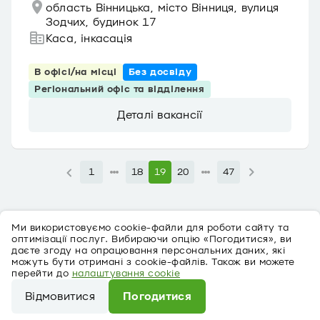
область Вінницька, місто Вінниця, вулиця
Зодчих, будинок 17
Каса, інкасація
В офісі/на місці
Без досвіду
Регіональний офіс та відділення
Деталі вакансії
1
18
19
20
47
Ми використовуємо cookie-файли для роботи сайту та
оптимізації послуг. Вибираючи опцію «Погодитися», ви
даєте згоду на опрацювання персональних даних, які
можуть бути отримані з cookie-файлів. Також ви можете
перейти до
налаштування cookie
Про персональні дані
Відмовитися
Погодитися
©
2026
ПриватБанк Ліцензія № 22 від 05.10.2011