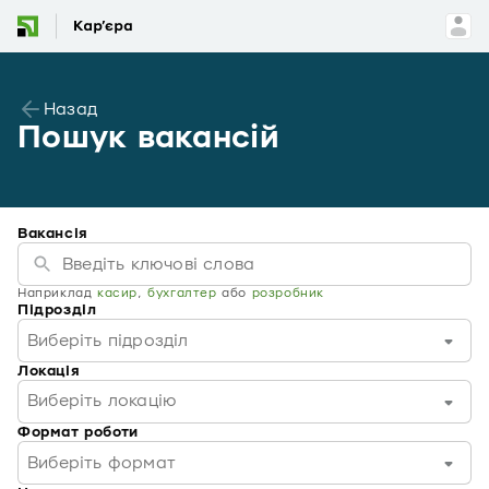
Назад
Пошук вакансій
Вакансія
Наприклад
касир
,
бухгалтер
або
розробник
Підрозділ
Виберіть підрозділ
Локація
Виберіть локацію
Формат роботи
Виберіть формат