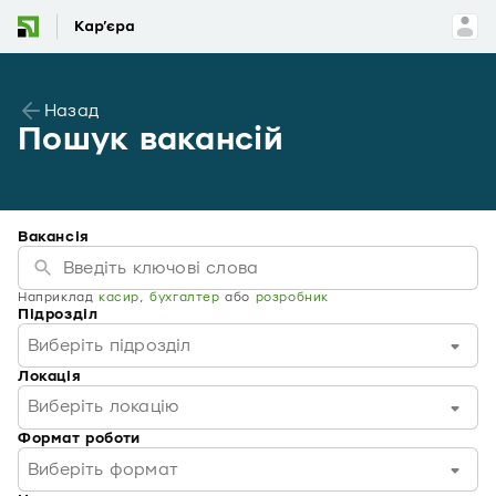
Назад
Пошук вакансій
Вакансія
Наприклад
касир
,
бухгалтер
або
розробник
Підрозділ
Виберіть підрозділ
Локація
Виберіть локацію
Формат роботи
Виберіть формат