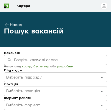
Назад
Пошук вакансій
Вакансія
Наприклад
касир
,
бухгалтер
або
розробник
Підрозділ
Виберіть підрозділ
Локація
Виберіть локацію
Формат роботи
Виберіть формат