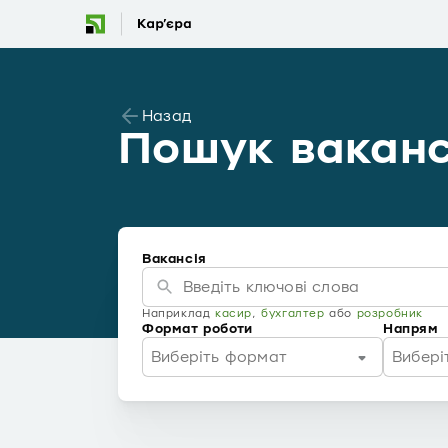
Назад
Пошук ваканс
Вакансія
Наприклад
касир
,
бухгалтер
або
розробник
Формат роботи
Напрям
Виберіть формат
Вибері