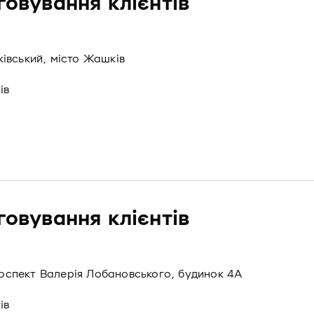
говування клієнтів
івський, місто Жашків
ів
говування клієнтів
проспект Валерія Лобановського, будинок 4А
ів