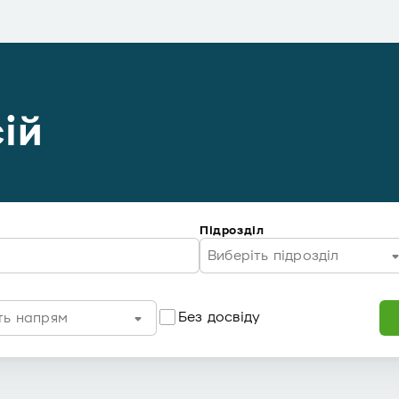
ій
Підрозділ
Виберіть підрозділ
Без досвіду
ть напрям