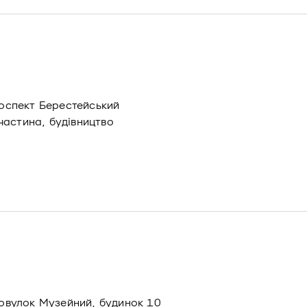
роспект Берестейський
частина, будівництво
провулок Музейний, будинок 10