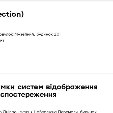
ection)
провулок Музейний, будинок 10
ент
римки систем відображення
еоспостереження
то Дніпро, вулиця Набережна Перемоги, будинок