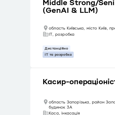
Middle Strong/Sen
(GenAI & LLM)
область Київська, місто Київ, 
IT, розробка
Дистанційно
IT та розробка
Касир-операціоніст
область Запорізька, район Запо
будинок 3А
Каса, інкасація