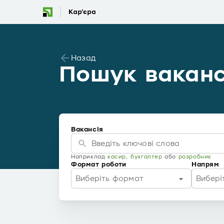
Назад
Пошук ваканс
Вакансія
Наприклад
касир
,
бухгалтер
або
розробник
Формат роботи
Напрям
Виберіть формат
Вибері