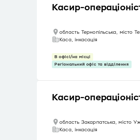
Касир-операціоніст
область Тернопільська, місто Т
Каса, інкасація
В офісі/на місці
Регіональний офіс та відділення
Касир-операціоніст
область Закарпатська, місто У
Каса, інкасація