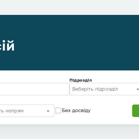
ій
Підрозділ
Виберіть підрозділ
Без досвіду
ть напрям