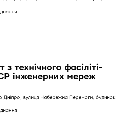
аднання
 з технічного фасіліті-
CP інженерних мереж
то Дніпро, вулиця Набережна Перемоги, будинок
аднання