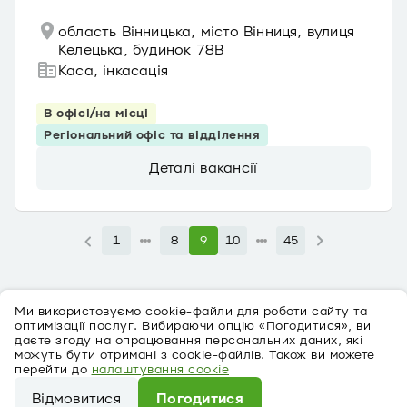
область Вінницька, місто Вінниця, вулиця
Келецька, будинок 78В
Каса, інкасація
В офісі/на місці
Регіональний офіс та відділення
Деталі вакансії
1
8
9
10
45
Ми використовуємо cookie-файли для роботи сайту та
оптимізації послуг. Вибираючи опцію «Погодитися», ви
даєте згоду на опрацювання персональних даних, які
можуть бути отримані з cookie-файлів. Також ви можете
перейти до
налаштування cookie
Про персональні дані
Відмовитися
Погодитися
©
2026
ПриватБанк Ліцензія № 22 від 05.10.2011