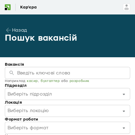
Назад
Пошук вакансій
Вакансія
Наприклад
касир
,
бухгалтер
або
розробник
Підрозділ
Виберіть підрозділ
Локація
Виберіть локацію
Формат роботи
Виберіть формат