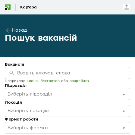
Назад
Пошук вакансій
Вакансія
Наприклад
касир
,
бухгалтер
або
розробник
Підрозділ
Виберіть підрозділ
Локація
Виберіть локацію
Формат роботи
Виберіть формат