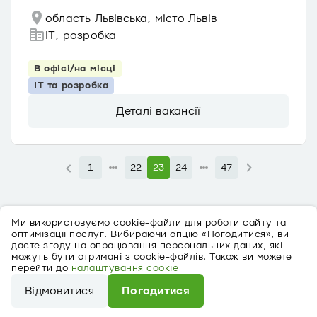
область Львівська, місто Львів
IT, розробка
В офісі/на місці
IT та розробка
Деталі вакансії
1
22
23
24
47
Ми використовуємо cookie-файли для роботи сайту та
оптимізації послуг. Вибираючи опцію «Погодитися», ви
даєте згоду на опрацювання персональних даних, які
можуть бути отримані з cookie-файлів. Також ви можете
перейти до
налаштування cookie
Про персональні дані
Відмовитися
Погодитися
©
2026
ПриватБанк Ліцензія № 22 від 05.10.2011
Ми використовуємо cookie-файли для роботи сайту