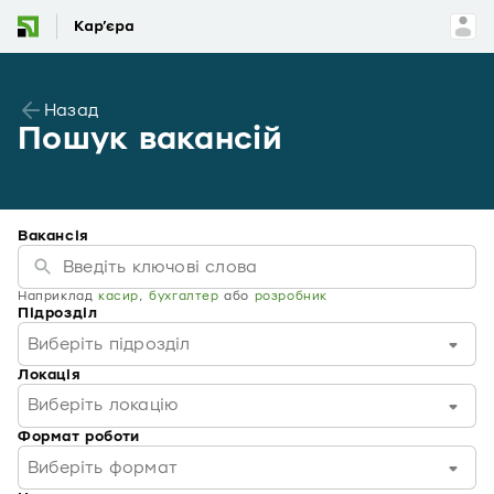
Назад
Пошук вакансій
Вакансія
Наприклад
касир
,
бухгалтер
або
розробник
Підрозділ
Виберіть підрозділ
Локація
Виберіть локацію
Формат роботи
Виберіть формат