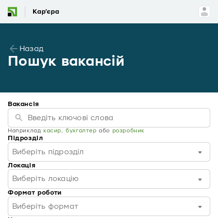
Назад
Пошук вакансій
Вакансія
Наприклад
касир
,
бухгалтер
або
розробник
Підрозділ
Виберіть підрозділ
Локація
Виберіть локацію
Формат роботи
Виберіть формат