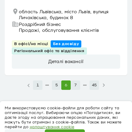
область Львівська, місто Львів, вулиця
Личаківська, будинок 8
Роздрібний бізнес
Продажі, обслуговування клієнтів
В офісі/на місці
Без досвіду
Регіональний офіс та відділення
Деталі вакансії
1
5
6
7
45
Ми використовуємо cookie-файли для роботи сайту та
оптимізації послуг. Вибираючи опцію «Погодитися», ви
даєте згоду на опрацювання персональних даних, які
можуть бути отримані з cookie-файлів. Також ви можете
перейти до
налаштування cookie