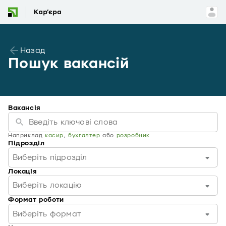
Назад
Пошук вакансій
Вакансія
Наприклад
касир
,
бухгалтер
або
розробник
Підрозділ
Виберіть підрозділ
Локація
Виберіть локацію
Формат роботи
Виберіть формат