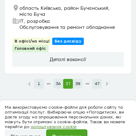
область Київська, район Бучанський,
місто Буча
IT, розробка
Обслуговування та ремонт обладнання
В офісі/на місці
Без досвіду
Головний офіс
Деталі вакансії
1
36
37
38
47
Ми використовуємо cookie-файли для роботи сайту та
оптимізації послуг. Вибираючи опцію «Погодитися», ви
даєте згоду на опрацювання персональних даних, які
можуть бути отримані з cookie-файлів. Також ви можете
перейти до
налаштування cookie
Про персональні дані