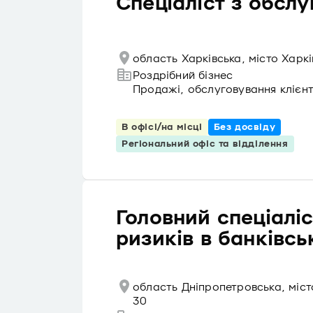
Спеціаліст з обслу
область Харківська, місто Харк
Роздрібний бізнес
Продажі, обслуговування клієнт
В офісі/на місці
Без досвіду
Регіональний офіс та відділення
Головний спеціаліс
ризиків в банківс
область Дніпропетровська, міс
30