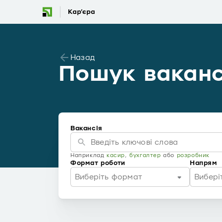
Назад
Пошук ваканс
Вакансія
Наприклад
касир
,
бухгалтер
або
розробник
Формат роботи
Напрям
Виберіть формат
Вибері