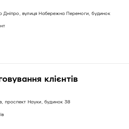
то Дніпро, вулиця Набережна Перемоги, будинок
ент
говування клієнтів
ів, проспект Науки, будинок 38
ів