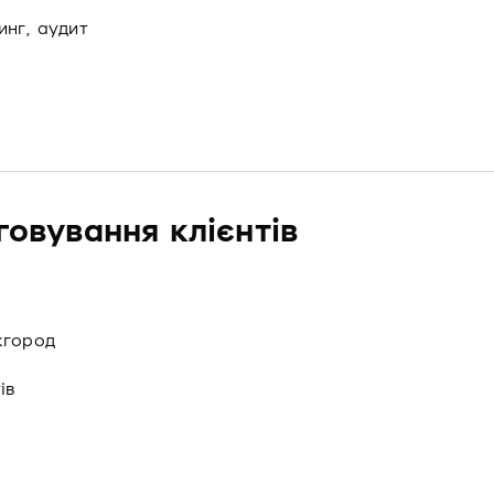
инг, аудит
говування клієнтів
жгород
ів