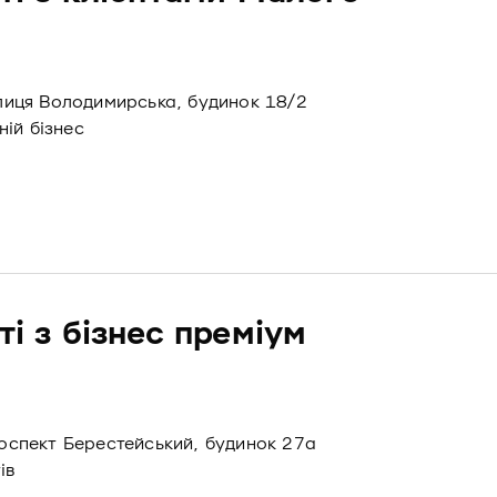
вулиця Володимирська, будинок 18/2
ій бізнес
ті з бізнес преміум
проспект Берестейський, будинок 27а
ів