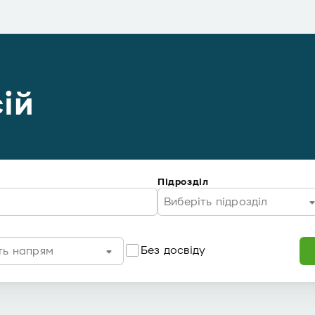
ій
Підрозділ
Виберіть підрозділ
Без досвіду
ть напрям