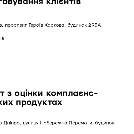
говування клієнтів
ів, проспект Героїв Харкова, будинок 293А
ів
т з оцінки комплаєнс-
ьких продуктах
то Дніпро, вулиця Набережна Перемоги, будинок