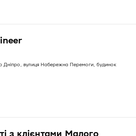
ineer
то Дніпро, вулиця Набережна Перемоги, будинок
ті з клієнтами Малого