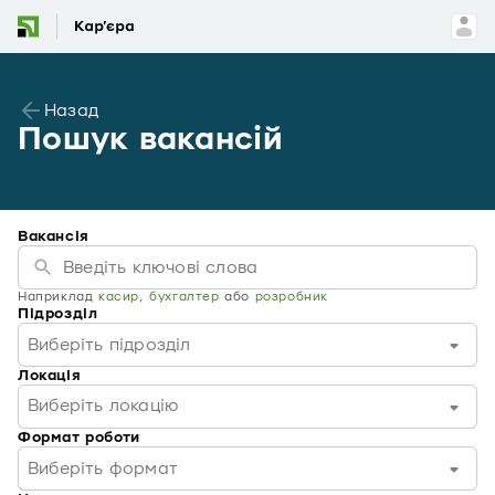
Назад
Пошук вакансій
Вакансія
Наприклад
касир
,
бухгалтер
або
розробник
Підрозділ
Виберіть підрозділ
Локація
Виберіть локацію
Формат роботи
Виберіть формат