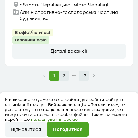
область Чернівецька, місто Чернівці
Адміністративно-господарська частина,
будівництво
В офісі/на місці
Головний офіс
Деталі вакансії
1
2
47
Ми використовуємо cookie-файли для роботи сайту та
оптимізації послуг. Вибираючи опцію «Погодитися», ви
даєте згоду на опрацювання персональних даних, які
можуть бути отримані з cookie-файлів. Також ви можете
перейти до
налаштування cookie
Про персональні дані
Відмовитися
Погодитися
©
2026
ПриватБанк Ліцензія № 22 від 05.10.2011