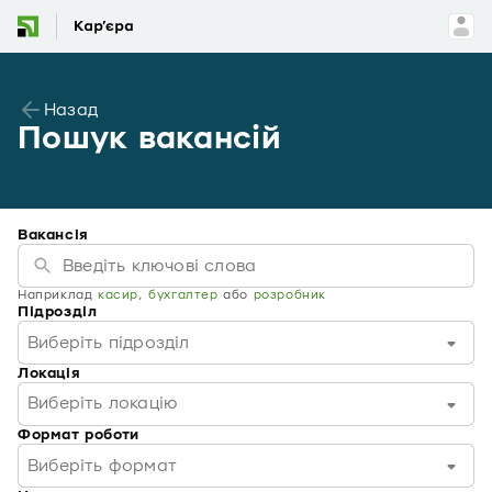
Назад
Пошук вакансій
Вакансія
Наприклад
касир
,
бухгалтер
або
розробник
Підрозділ
Виберіть підрозділ
Локація
Виберіть локацію
Формат роботи
Виберіть формат