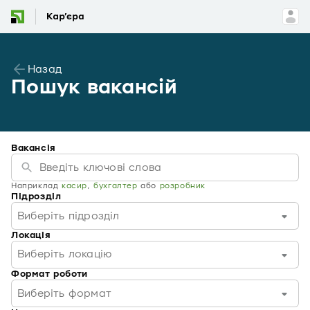
Назад
Пошук вакансій
Вакансія
Наприклад
касир
,
бухгалтер
або
розробник
Підрозділ
Виберіть підрозділ
Локація
Виберіть локацію
Формат роботи
Виберіть формат