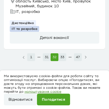
область Київська, місто Київ, провулок
Музейний, будинок 10
IT, розробка
Дистанційно
IT та розробка
Деталі вакансії
1
31
32
33
47
Ми використовуємо cookie-файли для роботи сайту та
оптимізації послуг. Вибираючи опцію «Погодитися», ви
даєте згоду на опрацювання персональних даних, які
можуть бути отримані з cookie-файлів. Також ви можете
перейти до
налаштування cookie
Про персональні дані
Відмовитися
Погодитися
©
2026
ПриватБанк Ліцензія № 22 від 05.10.2011
Ми використовуємо cookie-файли для роботи сайту