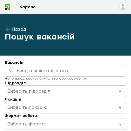
Назад
Пошук вакансій
Вакансія
Наприклад
касир
,
бухгалтер
або
розробник
Підрозділ
Виберіть підрозділ
Локація
Виберіть локацію
Формат роботи
Виберіть формат