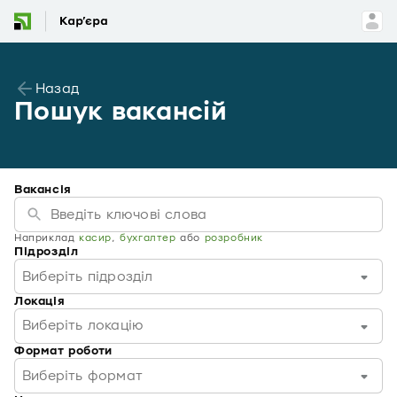
Назад
Пошук вакансій
Вакансія
Наприклад
касир
,
бухгалтер
або
розробник
Підрозділ
Виберіть підрозділ
Локація
Виберіть локацію
Формат роботи
Виберіть формат