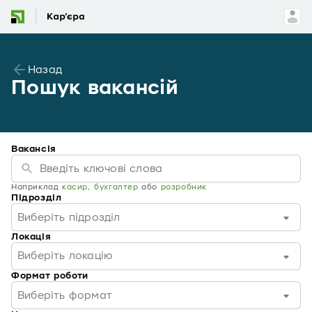
Назад
Пошук вакансій
Вакансія
Наприклад
касир
,
бухгалтер
або
розробник
Підрозділ
Виберіть підрозділ
Локація
Виберіть локацію
Формат роботи
Виберіть формат