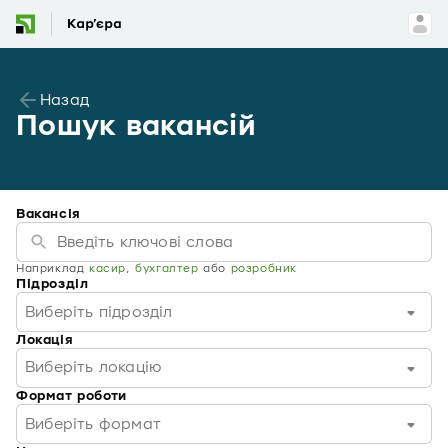
Назад
Пошук вакансій
Вакансія
Наприклад
касир
,
бухгалтер
або
розробник
Підрозділ
Виберіть підрозділ
Локація
Виберіть локацію
Формат роботи
Виберіть формат