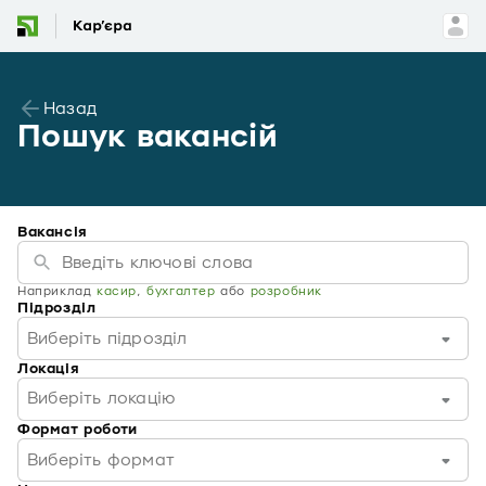
Назад
Пошук вакансій
Вакансія
Наприклад
касир
,
бухгалтер
або
розробник
Підрозділ
Виберіть підрозділ
Локація
Виберіть локацію
Формат роботи
Виберіть формат